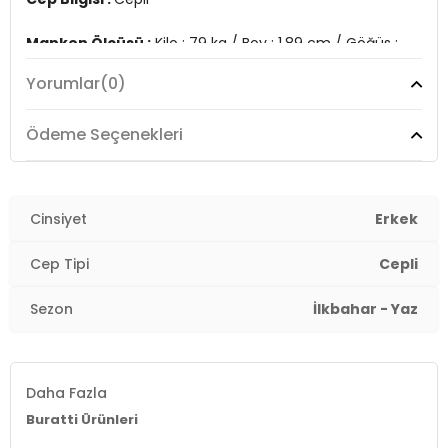
Manken Ölçüsü :
Kilo : 79 kg / Boy : 1.89 cm / Göğüs :
103 cm / Bel : 80 cm / Basen : 102 cm / Beden : L
Yorumlar
(0)
Üretim Yeri :
Türkiye
3DY1380M465.69
Ödeme Seçenekleri
Cinsiyet
Erkek
Cep Tipi
Cepli
Sezon
İlkbahar - Yaz
Daha Fazla
Buratti Ürünleri