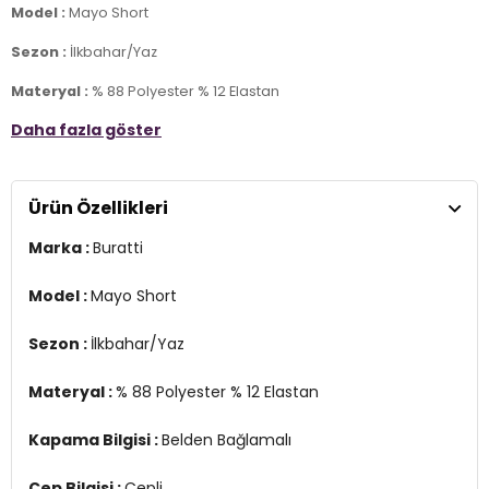
Model :
Mayo Short
Sezon :
İlkbahar/Yaz
Materyal :
% 88 Polyester % 12 Elastan
Daha fazla göster
Kapama Bilgisi :
Belden Bağlamalı
Cep Bilgisi :
Cepli
Ürün Özellikleri
Manken Ölçüsü :
Kilo : 79 kg / Boy : 1.89 cm / Göğüs : 103 cm / Bel :
80 cm / Basen : 102 cm / Beden : L
Marka :
Buratti
Üretim Yeri :
Türkiye
3DY1380M465.69
Model :
Mayo Short
Sezon :
İlkbahar/Yaz
Materyal :
% 88 Polyester % 12 Elastan
Kapama Bilgisi :
Belden Bağlamalı
Cep Bilgisi :
Cepli