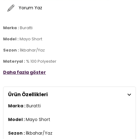
Yorum Yaz
Marka :
Buratti
Model :
Mayo Short
Sezon :
İlkbahar/Yaz
Materyal :
% 100 Polyester
Daha fazla göster
Kapama Bilgisi :
Belden Bağlamalı
Cep Bilgisi :
Cepli
Ürün Özellikleri
Manken Ölçüsü :
Kilo : 79 kg / Boy : 1.89 cm / Göğüs : 103 cm / Bel :
80 cm / Basen : 102 cm / Beden : M
Marka :
Buratti
Üretim Yeri :
Türkiye
3DY1380K917.10
Model :
Mayo Short
Sezon :
İlkbahar/Yaz