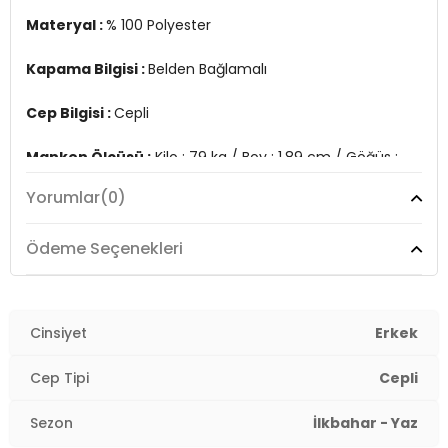
Materyal :
% 100 Polyester
Kapama Bilgisi :
Belden Bağlamalı
Cep Bilgisi :
Cepli
Manken Ölçüsü :
Kilo : 79 kg / Boy : 1.89 cm / Göğüs :
103 cm / Bel : 80 cm / Basen : 102 cm / Beden : M
Yorumlar
(0)
Üretim Yeri :
Türkiye
3DY1380K917.10
Ödeme Seçenekleri
Cinsiyet
Erkek
Cep Tipi
Cepli
Sezon
İlkbahar - Yaz