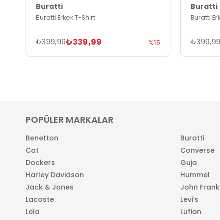
Buratti
Buratti
Buratti Erkek T-Shirt
Buratti Er
₺339,99
₺399,99
₺399,9
%15
POPÜLER MARKALAR
Benetton
Buratti
Cat
Converse
Dockers
Guja
Harley Davidson
Hummel
Jack & Jones
John Frank
Lacoste
Levi’s
Lela
Lufian