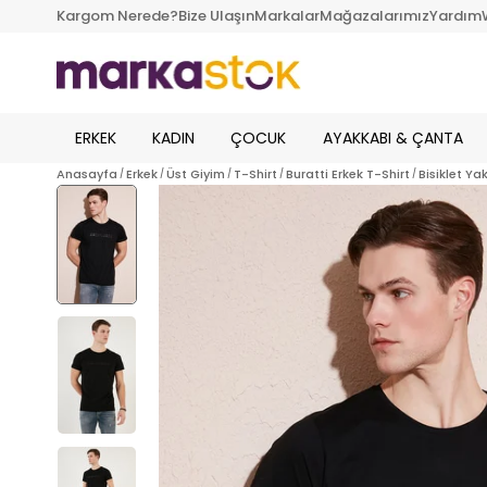
Kargom Nerede?
Bize Ulaşın
Markalar
Mağazalarımız
Yardım
ERKEK
KADIN
ÇOCUK
AYAKKABI & ÇANTA
Anasayfa
Erkek
Üst Giyim
T-Shirt
Buratti Erkek T-Shirt
Bisiklet Y