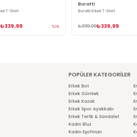
Buratti
kek T-Shirt
Buratti Erkek T-Shirt
₺339,99
₺339,99
9
₺399,99
%15
POPÜLER KATEGORİLER
Erkek Bot
E
Erkek Gömlek
E
Erkek Kazak
E
Erkek Spor Ayakkabı
E
Erkek Terlik & Sandalet
E
Kadın Bluz
K
Kadın Eşofman
K