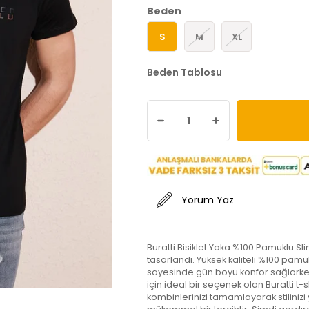
Beden
S
M
XL
Beden Tablosu
Yorum Yaz
Buratti Bisiklet Yaka %100 Pamuklu Slim
tasarlandı. Yüksek kaliteli %100 pamuk
sayesinde gün boyu konfor sağlarken, sl
için ideal bir seçenek olan Buratti 
kombinlerinizi tamamlayarak stilinizi 