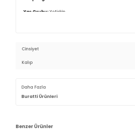
Yaş Grubu:
Yetişkin
3DY1541UNEXPLORED24.07
Cinsiyet
Kalıp
Daha Fazla
Buratti Ürünleri
Benzer Ürünler