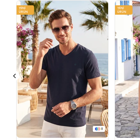
YENI
YENI
ÜRÜN
ÜRÜN
8