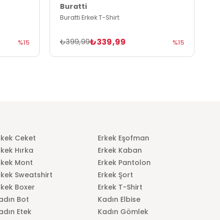
Buratti
B
Buratti Erkek T-Shirt
B
₺339,99
₺399,99
₺
%15
%15
rkek Ceket
Erkek Eşofman
rkek Hırka
Erkek Kaban
rkek Mont
Erkek Pantolon
rkek Sweatshirt
Erkek Şort
rkek Boxer
Erkek T-Shirt
adın Bot
Kadın Elbise
adın Etek
Kadın Gömlek