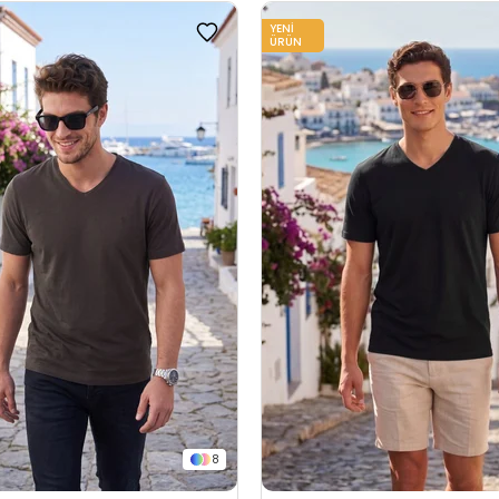
YENI
ÜRÜN
8