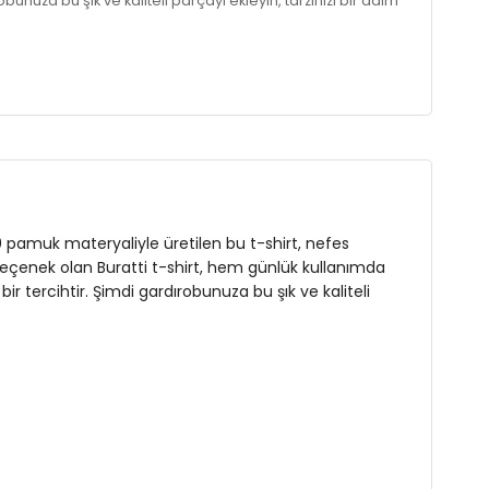
unuza bu şık ve kaliteli parçayı ekleyin, tarzınızı bir adım
100 pamuk materyaliyle üretilen bu t-shirt, nefes
bir seçenek olan Buratti t-shirt, hem günlük kullanımda
 tercihtir. Şimdi gardırobunuza bu şık ve kaliteli