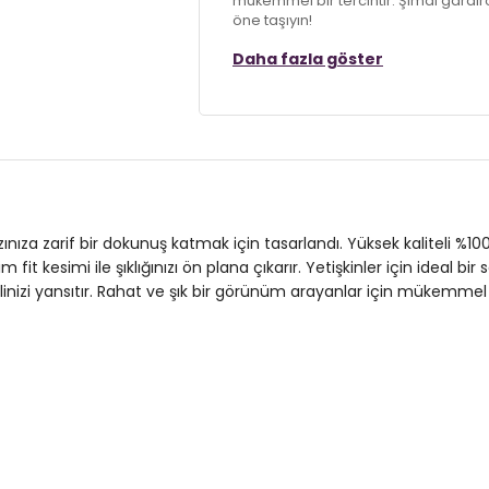
mükemmel bir tercihtir. Şimdi gardırob
öne taşıyın!
Daha fazla göster
Model:
T Shirt
Materyal:
%100 Cotton
Kalıp Bilgisi:
Slim Fit
Yaş Grubu:
Yetişkin
3DY1541UNEXPLORED24.07
rzınıza zarif bir dokunuş katmak için tasarlandı. Yüksek kaliteli %
 fit kesimi ile şıklığınızı ön plana çıkarır. Yetişkinler için ideal 
izi yansıtır. Rahat ve şık bir görünüm arayanlar için mükemmel bir