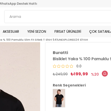
WhatsApp Destek Hattı
AKSESUAR
YENİ SEZON
FIRSAT ÜRÜNLERİ
ÇOK SATANL
aka % 100 Pamuklu Slim Fit Erkek T Shirt 541UNEXPLORED24 SİYAH
Buratti
Bisiklet Yaka % 100 Pamuklu 
0.0
₺199,99
₺249,99
20
Renk Seçenekleri