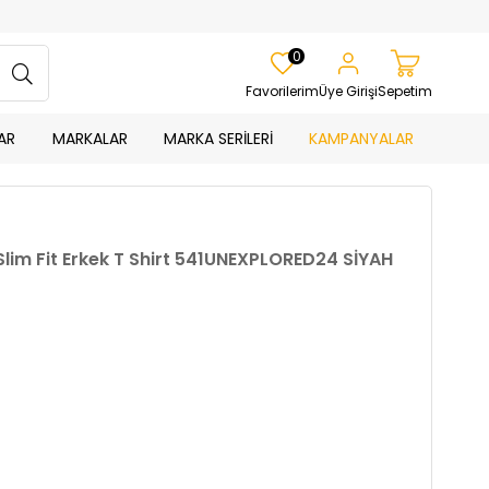
0
Favorilerim
Üye Girişi
Sepetim
AR
MARKALAR
MARKA SERİLERİ
KAMPANYALAR
Slim Fit Erkek T Shirt 541UNEXPLORED24 SİYAH