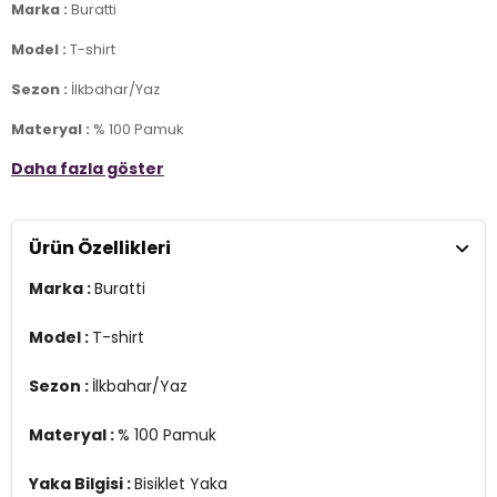
Marka :
Buratti
Model :
T-shirt
Sezon :
İlkbahar/Yaz
Materyal :
% 100 Pamuk
Daha fazla göster
Yaka Bilgisi :
Bisiklet Yaka
Kol Bilgisi :
Kısa Kol
Ürün Özellikleri
Kalıp Bilgisi :
Regular Fit
Marka :
Buratti
Manken Ölçüsü :
Kilo : 79 kg / Boy : 1.89 cm / Göğüs : 103 cm / Bel :
80 cm / Basen : 102 cm / Beden : L
Model :
T-shirt
Üretim Yeri :
Türkiye
3DY159020001.42
Sezon :
İlkbahar/Yaz
Materyal :
% 100 Pamuk
Yaka Bilgisi :
Bisiklet Yaka