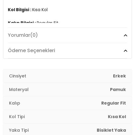
Kol Bilgisi :
Kısa Kol
Kalıp Bilgisi :
Regular Fit
Yorumlar
(0)
Manken Ölçüsü :
Kilo : 79 kg / Boy : 1.89 cm / Göğüs :
103 cm / Bel : 80 cm / Basen : 102 cm / Beden : L
Ödeme Seçenekleri
Üretim Yeri :
Türkiye
3DY159020001.42
Cinsiyet
Erkek
Materyal
Pamuk
Kalıp
Regular Fit
Kol Tipi
Kısa Kol
Yaka Tipi
Bisiklet Yaka