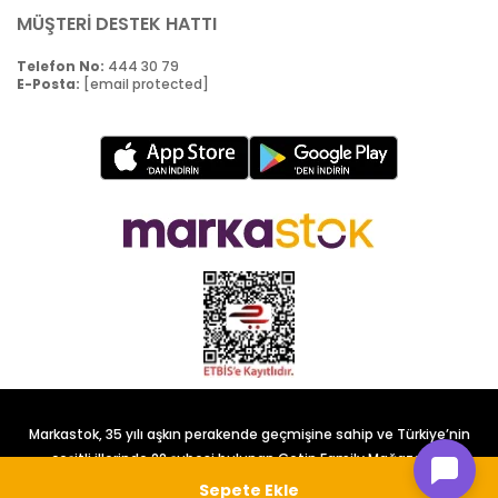
MÜŞTERİ DESTEK HATTI
Telefon No:
444 30 79
E-Posta:
[email protected]
Markastok, 35 yılı aşkın perakende geçmişine sahip ve Türkiye’nin
çeşitli illerinde 22 şubesi bulunan Çetin Family Mağazacılık
tarafından kurulmuştur.