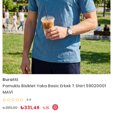
Buratti
Pamuklu Bisiklet Yaka Basic Erkek T Shirt 59020001
MAVİ
0.0
₺331,49
₺389,99
15