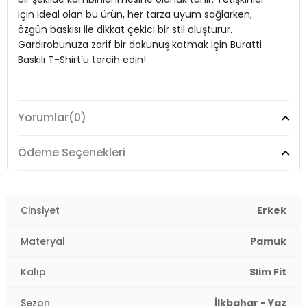
için ideal olan bu ürün, her tarza uyum sağlarken,
özgün baskısı ile dikkat çekici bir stil oluşturur.
Gardırobunuza zarif bir dokunuş katmak için Buratti
Baskılı T-Shirt’ü tercih edin!
Model:
T Shirt
Yorumlar
(0)
Materyal:
%100 Cotton
Ödeme Seçenekleri
Kalıp Bilgisi:
Slim Fit
Yaş Grubu:
Yetişkin
3DY1541DPRTMNT24.12
Cinsiyet
Erkek
Materyal
Pamuk
Kalıp
Slim Fit
Sezon
İlkbahar - Yaz