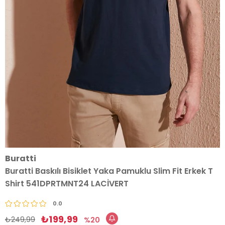
Buratti
Buratti Baskılı Bisiklet Yaka Pamuklu Slim Fit Erkek T
Shirt 541DPRTMNT24 LACİVERT
0.0
₺199,99
₺249,99
20