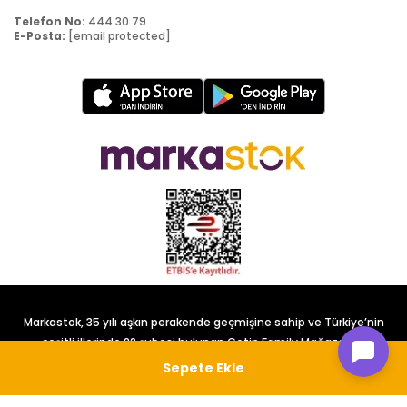
Telefon No:
444 30 79
E-Posta:
[email protected]
Markastok, 35 yılı aşkın perakende geçmişine sahip ve Türkiye’nin
çeşitli illerinde 22 şubesi bulunan Çetin Family Mağazacılık
tarafından kurulmuştur.