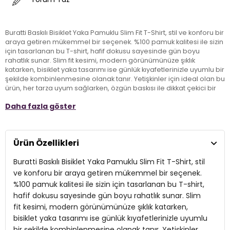
Buratti Baskılı Bisiklet Yaka Pamuklu Slim Fit T-Shirt, stil ve konforu bir
araya getiren mükemmel bir seçenek. %100 pamuk kalitesi ile sizin
için tasarlanan bu T-shirt, hafif dokusu sayesinde gün boyu
rahatlık sunar. Slim fit kesimi, modern görünümünüze şıklık
katarken, bisiklet yaka tasarımı ise günlük kıyafetlerinizle uyumlu bir
şekilde kombinlenmesine olanak tanır. Yetişkinler için ideal olan bu
ürün, her tarza uyum sağlarken, özgün baskısı ile dikkat çekici bir
stil oluşturur. Gardırobunuza zarif bir dokunuş katmak için Buratti
Daha fazla göster
Baskılı T-Shirt’ü tercih edin!
Model:
T Shirt
Ürün Özellikleri
Materyal:
%100 Cotton
Buratti Baskılı Bisiklet Yaka Pamuklu Slim Fit T-Shirt, stil
Kalıp Bilgisi:
Slim Fit
ve konforu bir araya getiren mükemmel bir seçenek.
%100 pamuk kalitesi ile sizin için tasarlanan bu T-shirt,
Yaş Grubu:
Yetişkin
hafif dokusu sayesinde gün boyu rahatlık sunar. Slim
3DY1541DPRTMNT24.12
fit kesimi, modern görünümünüze şıklık katarken,
bisiklet yaka tasarımı ise günlük kıyafetlerinizle uyumlu
bir şekilde kombinlenmesine olanak tanır. Yetişkinler