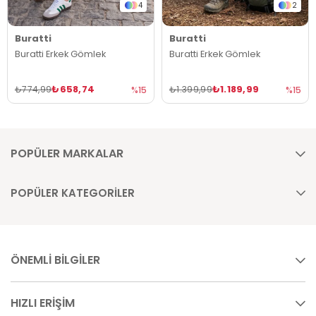
4
2
Buratti
Buratti
Buratti Erkek Gömlek
Buratti Erkek Gömlek
₺658,74
₺1.189,99
₺774,99
₺1.399,99
%15
%15
POPÜLER MARKALAR
POPÜLER KATEGORİLER
ÖNEMLİ BİLGİLER
HIZLI ERİŞİM