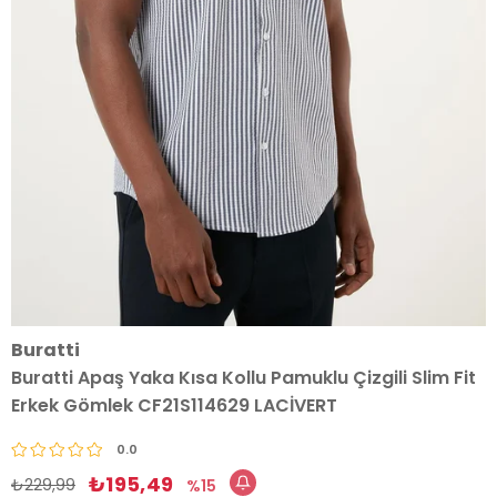
Buratti
Buratti Apaş Yaka Kısa Kollu Pamuklu Çizgili Slim Fit
Erkek Gömlek CF21S114629 LACİVERT
0.0
₺195,49
₺229,99
15