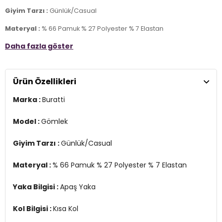
Giyim Tarzı :
Günlük/Casual
Materyal :
% 66 Pamuk % 27 Polyester % 7 Elastan
Daha fazla göster
Yaka Bilgisi :
Apaş Yaka
Kol Bilgisi :
Kısa Kol
Ürün Özellikleri
Kalıp Bilgisi :
Slim Fit
Marka :
Buratti
Manken Ölçüsü :
Kilo : 82 kg / Boy : 1.88 cm / Göğüs : 100 cm / Bel :
81 cm / Basen : 101 cm / Beden : XL
Model :
Gömlek
Üretim Yeri :
Türkiye
3DY1CF21S114629.12
Giyim Tarzı :
Günlük/Casual
Materyal :
% 66 Pamuk % 27 Polyester % 7 Elastan
Yaka Bilgisi :
Apaş Yaka
Kol Bilgisi :
Kısa Kol