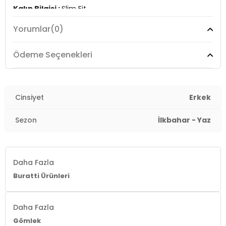
Kalıp Bilgisi :
Slim Fit
Yorumlar
(0)
Manken Ölçüsü :
Kilo : 82 kg / Boy : 1.88 cm / Göğüs :
100 cm / Bel : 81 cm / Basen : 101 cm / Beden : XL
Ödeme Seçenekleri
Üretim Yeri :
Türkiye
3DY1CF21S114629.12
Cinsiyet
Erkek
Sezon
İlkbahar - Yaz
Daha Fazla
Buratti Ürünleri
Daha Fazla
Gömlek