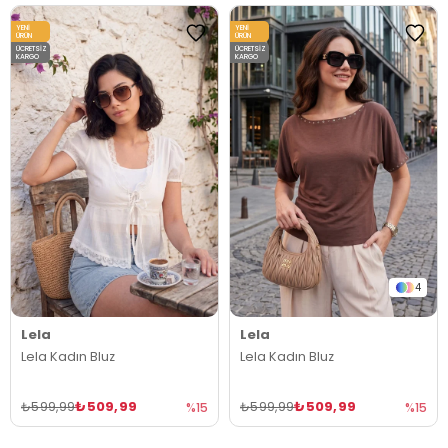
YENI
YENI
ÜRÜN
ÜRÜN
ÜCRETSIZ
ÜCRETSIZ
KARGO
KARGO
4
Lela
Lela
Lela Kadın Bluz
Lela Kadın Bluz
₺509,99
₺509,99
₺599,99
₺599,99
%15
%15