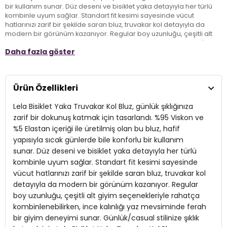
bir kullanım sunar. Düz deseni ve bisiklet yaka detayıyla her türlü
kombinle uyum sağlar. Standart fit kesimi sayesinde vücut
hatlarınızı zarif bir şekilde saran bluz, truvakar kol detayıyla da
modern bir görünüm kazanıyor. Regular boy uzunluğu, çeşitli alt
giyim seçenekleriyle rahatça kombinlenebilirken, ince kalınlığı yaz
Daha fazla göster
mevsiminde ferah bir giyim deneyimi sunar. Günlük/casual
stilinize şıklık katmak için Lela Bisiklet Yaka Truvakar Kol Bluzu
gardırobunuza eklemeyi unutmayın!
Ürün Özellikleri
Model:
Bluz
Lela Bisiklet Yaka Truvakar Kol Bluz, günlük şıklığınıza
Giyim Tarzı:
Günlük/Casual
zarif bir dokunuş katmak için tasarlandı. %95 Viskon ve
%5 Elastan içeriği ile üretilmiş olan bu bluz, hafif
Desen:
Düz
yapısıyla sıcak günlerde bile konforlu bir kullanım
sunar. Düz deseni ve bisiklet yaka detayıyla her türlü
Materyal:
%95 Viskon %5 Elastan
kombinle uyum sağlar. Standart fit kesimi sayesinde
Yaka Tipi:
Bisiklet Yaka
vücut hatlarınızı zarif bir şekilde saran bluz, truvakar kol
detayıyla da modern bir görünüm kazanıyor. Regular
Kumaş Tipi:
Belirtilmemiş
boy uzunluğu, çeşitli alt giyim seçenekleriyle rahatça
kombinlenebilirken, ince kalınlığı yaz mevsiminde ferah
Boy:
Standart
bir giyim deneyimi sunar. Günlük/casual stilinize şıklık
Uzunluk:
Regular