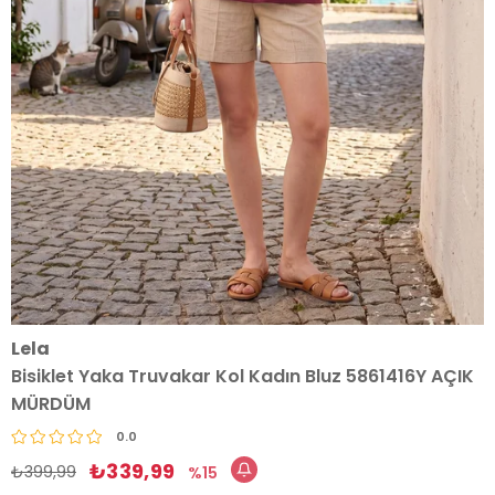
Lela
Bisiklet Yaka Truvakar Kol Kadın Bluz 5861416Y AÇIK
MÜRDÜM
0.0
₺339,99
₺399,99
15