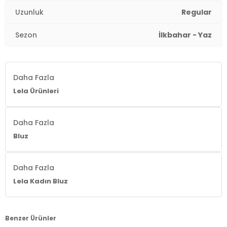
Uzunluk
Regular
Kalıp Bilgisi:
Standart Fit
Sezon
İlkbahar - Yaz
Manken Bedeni:
Boy: 1.65 cm / Göğüs : 80 cm / Bel :
60 cm / Kalça : 90 cm / Beden : S
Yaş Grubu:
Yetişkin
Daha Fazla
Lela Ürünleri
Menşei:
Türkiye
2DY5861416Y.6677
Daha Fazla
Bluz
Daha Fazla
Lela Kadın Bluz
Benzer Ürünler