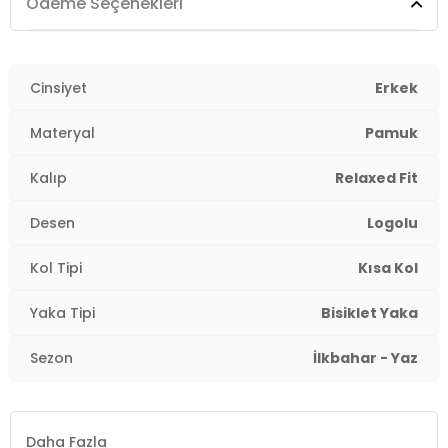
Kalıp Bilgisi:
Relaxed Fit
Ödeme Seçenekleri
Yaş Grubu:
Yetişkin
Menşei:
Cinsiyet
Türkiye
Erkek
3DE1A20820363.10
Materyal
Pamuk
Kalıp
Relaxed Fit
Desen
Logolu
Kol Tipi
Kısa Kol
Yaka Tipi
Bisiklet Yaka
Sezon
İlkbahar - Yaz
Daha Fazla