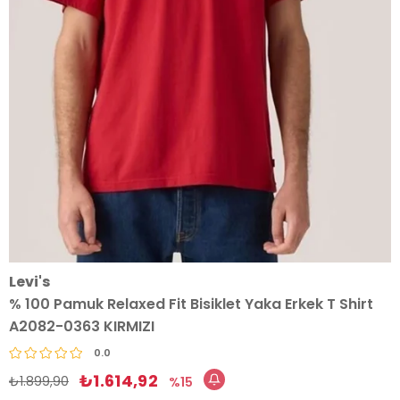
Levi's
% 100 Pamuk Relaxed Fit Bisiklet Yaka Erkek T Shirt
A2082-0363 KIRMIZI
0.0
₺1.614,92
₺1.899,90
15