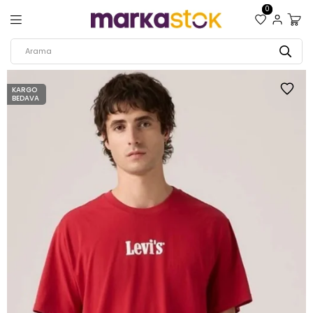
0
KARGO
BEDAVA