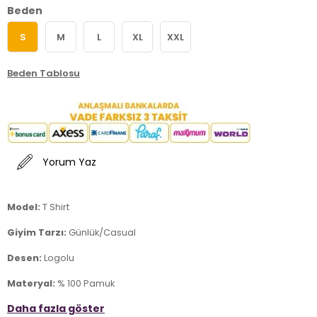
Beden
S
M
L
XL
XXL
Beden Tablosu
Yorum Yaz
Model:
T Shirt
Giyim Tarzı:
Günlük/Casual
Desen:
Logolu
Materyal:
% 100 Pamuk
Daha fazla göster
Yaka Tipi:
Bisiklet Yaka