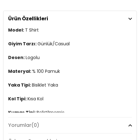
Kol Tipi:
Kısa Kol
Ürün Özellikleri
Kumaş Tipi:
Belirtilmemiş
Model:
T Shirt
Boy:
Standart
Kalıp Bilgisi:
Relaxed Fit
Giyim Tarzı:
Günlük/Casual
Yaş Grubu:
Yetişkin
Desen:
Logolu
Menşei:
Türkiye
3DE1A20820363.10
Materyal:
% 100 Pamuk
Yaka Tipi:
Bisiklet Yaka
Kol Tipi:
Kısa Kol
Kumaş Tipi:
Belirtilmemiş
Yorumlar
(0)
Boy:
Standart