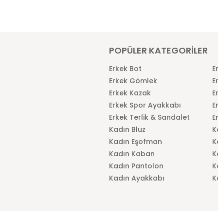
POPÜLER KATEGORİLER
Erkek Bot
E
Erkek Gömlek
E
Erkek Kazak
E
Erkek Spor Ayakkabı
E
Erkek Terlik & Sandalet
E
Kadın Bluz
K
Kadın Eşofman
K
Kadın Kaban
K
Kadın Pantolon
K
Kadın Ayakkabı
K