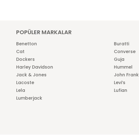
POPÜLER MARKALAR
Benetton
Buratti
Cat
Converse
Dockers
Guja
Harley Davidson
Hummel
Jack & Jones
John Frank
Lacoste
Levi’s
Lela
Lufian
Lumberjack