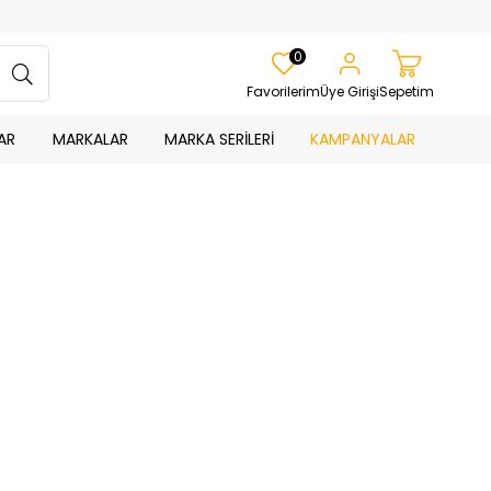
0
Favorilerim
Üye Girişi
Sepetim
AR
MARKALAR
MARKA SERİLERİ
KAMPANYALAR