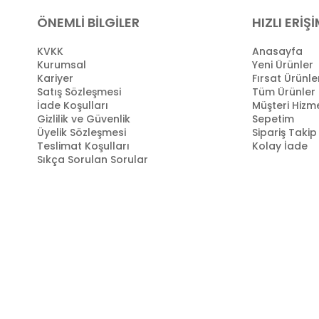
ÖNEMLİ BİLGİLER
HIZLI ERİŞ
KVKK
Anasayfa
Kurumsal
Yeni Ürünler
Kariyer
Fırsat Ürünle
Satış Sözleşmesi
Tüm Ürünler
İade Koşulları
Müşteri Hizme
Gizlilik ve Güvenlik
Sepetim
Üyelik Sözleşmesi
Sipariş Takip
Teslimat Koşulları
Kolay İade
Sıkça Sorulan Sorular