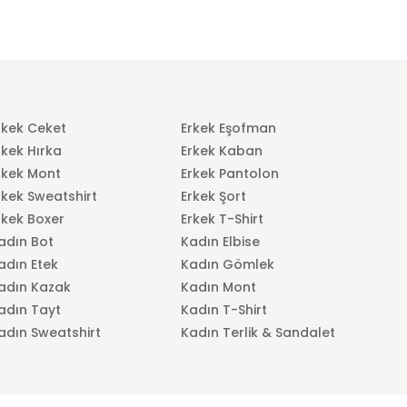
rkek Ceket
Erkek Eşofman
rkek Hırka
Erkek Kaban
rkek Mont
Erkek Pantolon
rkek Sweatshirt
Erkek Şort
rkek Boxer
Erkek T-Shirt
adın Bot
Kadın Elbise
adın Etek
Kadın Gömlek
adın Kazak
Kadın Mont
adın Tayt
Kadın T-Shirt
adın Sweatshirt
Kadın Terlik & Sandalet