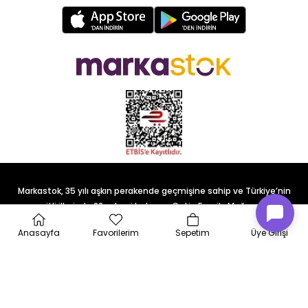
Markastok, 35 yılı aşkın perakende geçmişine sahip ve Türkiye’nin
çeşitli illerinde 22 şubesi bulunan Çetin Family Mağazacılık
tarafından kurulmuştur.
Anasayfa
Favorilerim
Sepetim
Üye Girişi