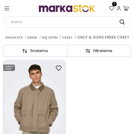
0
ONLY & SONS ERKEK CEKET
ANASAYFA
ERKEK
DIŞ GIYIM
CEKET
Sıralama
Filtreleme
ÜCRETSIZ
KARGO