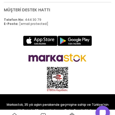
MÜŞTERİ DESTEK HATTI
Telefon No:
444 30 79
E-Posta:
[email protected]
Markastok, 35 yılı aşkın perakende geçmişine sahip ve Türkiye’nin
çeşitli illerinde 22 şubesi bulunan Çetin Family Mağazacılık